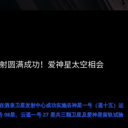
射圆满成功！爱神星太空相会
在酒泉卫星发射中心成功实施谷神星一号（遥十五）运
号
08
星、云遥一号
27
星共三颗卫星及爱神星留轨试验
代号“鹊桥仙”，源自中国传统文化中家喻户晓的浪漫意