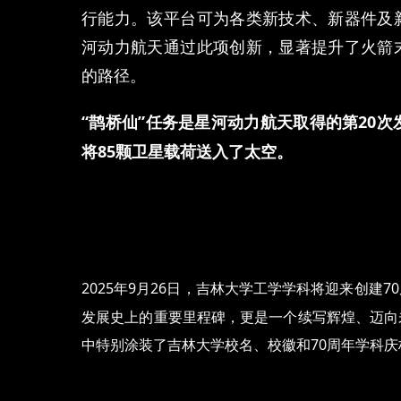
行能力。该平台可为各类新技术、新器件及
河动力航天通过此项创新，显著提升了火箭
的路径。
“鹊桥仙”任务是星河动力航天取得的第
20
次
将
85
颗卫星载荷送入了太空。
2025
年
9
月
26
日，吉林大学工学学科将迎来创建
70
发展史上的重要里程碑，更是一个续写辉煌、迈向
中特别涂装了吉林大学校名、校徽和
70
周年学科庆