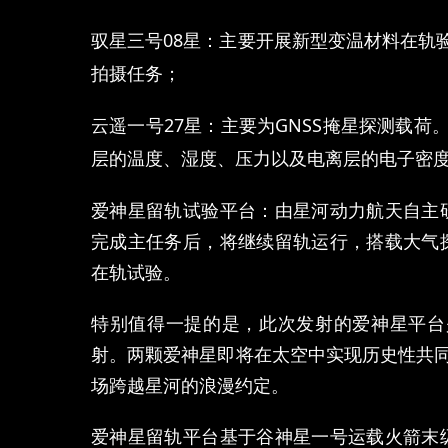
驭星三号
08
星：主要开展新型变温材料在轨
拍摄任务；
云遥一号
27
星：主要为
GNSS
掩星探测载荷
层的温度、湿度、压力以及电离层的电子密
爱神星留轨试验平台：由星河动力航天自主
完成主任务后，将继续留轨运行，搭载大气
在轨试验。
特别值得一提的是，此次发射的爱神星平台是
射。两颗爱神星即将在太空中实现历史性共同
场跨越星河的浪漫约定。
爱神星留轨平台基于谷神星一号运载火箭末