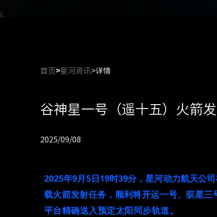
首页
>
星河资讯
>详情
谷神星一号（遥十五）火箭发
2025/09/08
2025
年
9
月
5
日
19
时39
分，星河动力航天公司
载火箭发射任务，顺利将开运一号、驭星三
平台精确送入预定太阳同步轨道。
本次任务