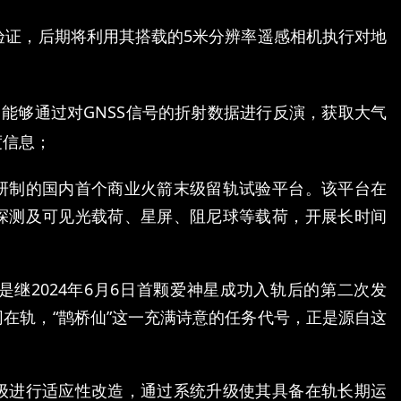
验证，后期将利用其搭载的
5
米分辨率遥感相机执行对地
。能够通过对
GNSS
信号的折射数据进行反演，获取大气
度信息；
研制的国内首个商业火箭末级留轨试验平台。该平台在
探测及可见光载荷、星屏、阻尼球等载荷，开展长时间
继2024年6月6日首颗爱神星成功入轨后的第二次发
在轨，“鹊桥仙”这一充满诗意的任务代号，正是源自这
级进行适应性改造，通过系统升级使其具备在轨长期运