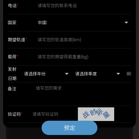
电话
*
国家
期望轨道
*
载荷
*
发射
日期
备注
验证码
*
预定